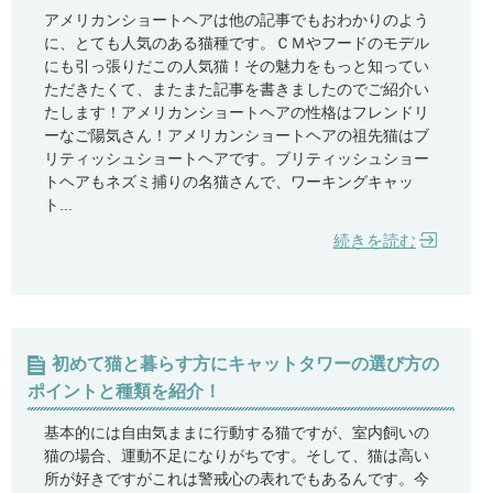
アメリカンショートヘアは他の記事でもおわかりのよう
に、とても人気のある猫種です。ＣＭやフードのモデル
にも引っ張りだこの人気猫！その魅力をもっと知ってい
ただきたくて、またまた記事を書きましたのでご紹介い
たします！アメリカンショートヘアの性格はフレンドリ
ーなご陽気さん！アメリカンショートヘアの祖先猫はブ
リティッシュショートヘアです。ブリティッシュショー
トヘアもネズミ捕りの名猫さんで、ワーキングキャッ
ト...
続きを読む
初めて猫と暮らす方にキャットタワーの選び方の
ポイントと種類を紹介！
基本的には自由気ままに行動する猫ですが、室内飼いの
猫の場合、運動不足になりがちです。そして、猫は高い
所が好きですがこれは警戒心の表れでもあるんです。今