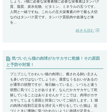
しょう。○猫に必要な栄養素猫に必要な栄養素はタンパク
質、脂質、炭水化物、ビタミン、ミネラルの五つです。
人間と一緒ですね。これらの五大栄養素の中で最も大切
なのはタンパク質です。タンパク質筋肉や血液など体
を...
続きを読む
気づいたら猫の肉球がカサカサに乾燥！その原因
と予防や対策！
プニプニしてかわいい猫の肉球に、癒される飼い主さん
も多いのではないでしょうか。適度なうるおいがあるの
が通常の状態ですが、毎日触っていると、いつもと違う
状態に気づくことがあります。なんだかカサカサして乾
燥していることはありませんか？ここでは、肉球がカサ
カサしてしまう原因と対策についてご紹介します。1. 猫
の肉球の役割①足音を消す元々狩りをしていた猫は、近
づくときに獲物に気づかれないように肉球が足音を...