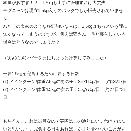
容量が多すぎ！？ 1.5kgも上手に管理すれば大丈夫
モグニャンは現在1.5kg入りのパックでしか販売されていませ
ん。
わたしの実家のような多頭飼いならば、1.5kgはあっという間に
無くなってしまうのですが、例えば猫さん一匹と暮らしている
場合はどうなのでしょうか？
＜実家のメンバーを元にちょっと計算してみました＞
一袋1.5kgを完食するために要する日数
(1) メインクーン/体重7.5kgの男の子：85?110g/日 → 約13?17日
(2) メインクーン/体重4.5kgの女の子：55g?70g/日 →約27日?31
日
もちろん、これは試算なので実際はこの通りにいくわけではな
いと思います。完食する日もあれば、あまり食べないことがあ